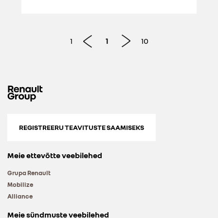
1
1
10
REGISTREERU TEAVITUSTE SAAMISEKS
Meie ettevõtte veebilehed
Grupa Renault
Mobilize
Alliance
Meie sündmuste veebilehed