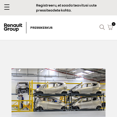
Registreeru, et saada teavitusi uute
pressiteadete kohta.
0
PRESSIKESKUS