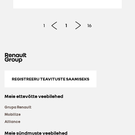
1
1
16
REGISTREERU TEAVITUSTE SAAMISEKS
Meie ettevõtte veebilehed
Grupa Renault
Mobilize
Alliance
Meie sündmuste veebilehed