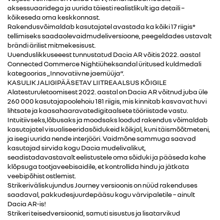
aksessuaaridega ja uurida täiesti realistlikult iga detaili –
kõikeseda oma keskkonnast.
Rakendusvõimaldab kasutajatel avastada ka kõiki 17 riigis*
tellimiseks saadaolevaidmudeliversioone, peegeldades ustavalt
brändi ärilist mitmekesisust.
Uuenduslikkuseeest tunnustatud Dacia AR võitis 2022. aastal
Connected Commerce Nightiüheksandal üritused kuldmedali
kategoorias „Innovatiivne jaemüüja“.
KASULIK JALIGIPÄÄSETAV LIITREAALSUS KÕIGILE
Alatesturuletoomisest 2022. aastal on Dacia AR võitnud juba üle
260 000 kasutajapoolehoiu 181 riigis, mis kinnitab kasvavat huvi
lihtsate ja kaasahaaravatedigitaalsete tööriistade vastu.
Intuitiivseks,lõbusaks ja moodsaks loodud rakendus võimaldab
kasutajatel visualiseeridasõidukeid kõikjal, kuni täismõõtmeteni,
ja isegi uurida nende interjööri. Vaidmõne sammuga saavad
kasutajad sirvida kogu Dacia mudelivalikut,
seadistadavastavalt eelistustele oma sõiduki ja pääseda kahe
klõpsuga tootjaveebisaidile, et kontrollida hindu ja jätkata
veebipõhist ostlemist.
Strikeriväliskujundus Journey versioonis on nüüd rakenduses
saadaval, pakkudesjuurdepääsu kogu värvipaletile – ainult
Dacia AR-is!
Strikeri teisedversioonid, samuti sisustus ja lisatarvikud