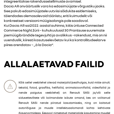
integreeritakse rakendussetellimuste avamisel.
Dacia AR onväärtuslik vara ka edasimüüjate võrgustiku jaoks.
See pakub edasimüüjatele uutviisi sõidukite esitlemiseks,
täiendades olemasolevaid tööriistu, eriti kuimudelit või
konkreetset versiooni müügisalongis pole saadaval.
Kui Dacia AR sai2022. aastal auhinna, kiitis ürituse Connected
Commerce Night žürii – kuhukuulusid 30 Prantsuse suuremate
jaemüügibrändide tegevjuhti ja avalikkus –rakendust, mis on nii
uuenduslik, kiiresti kasutuselevõetav kui ka kontrollitudeelarve
piires arendatav – „à la Dacia“.
ALLALAETAVAD FAILID
Kõik sellel veebilehel olevad materjalid (sealhulgas, kuid mitte ainult:
tekstid, fotod, graafika, helifailid, animatsioonifailid, videofailid ja
nende paigutus veebilehel) on Renault SASi ja/või selle
sidusettevõtete või kolmandate isikute omand, kes on volitanud
Renault SASi nende piiratud kasutamiseks, ning on kaitstud
autoriõiguse ja muude intellektuaalomandi kohta kehtivate
õigusnormidega. Eespool nimetatud materjalide kasutamine muudel