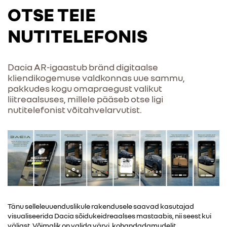
OTSE TEIE
NUTITELEFONIS
Dacia AR-igaastub bränd digitaalse
kliendikogemuse valdkonnas uue sammu,
pakkudes kogu omapraegust valikut
liitreaalsuses, millele pääseb otse ligi
nutitelefonist võitahvelarvutist.
Tänu selleleuuenduslikule rakendusele saavad kasutajad
visualiseerida Dacia sõidukeidreaalses mastaabis, nii seest kui
väljast. Võimalik on valida värvi, kohandadamudelit