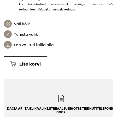
kui toimetuslikel eesmärkidel, eelkõige turundus- või
reklaamieesmärkidel, on rangelt keelatud.
Vali kõik
Tühista valik
Lae valitud failid alla
Lisa korvi
DACIA AR_ TÄIELIK VALIK LIITREAALSUSES OTSE TEIE NUTITELEFONIS.
DOCX