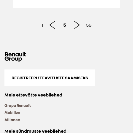
1
5
56
REGISTREERU TEAVITUSTE SAAMISEKS
Meie ettevõtte veebilehed
Grupa Renault
Mobilize
Alliance
Meie sündmuste veebilehed