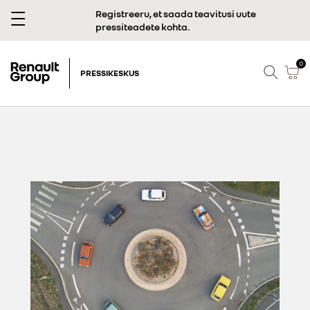
Registreeru, et saada teavitusi uute
pressiteadete kohta.
0
PRESSIKESKUS