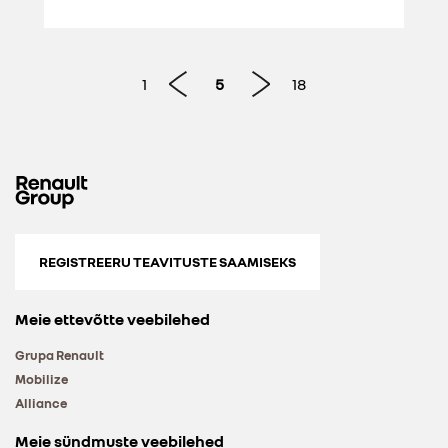
1
5
18
REGISTREERU TEAVITUSTE SAAMISEKS
Meie ettevõtte veebilehed
Grupa Renault
Mobilize
Alliance
Meie sündmuste veebilehed