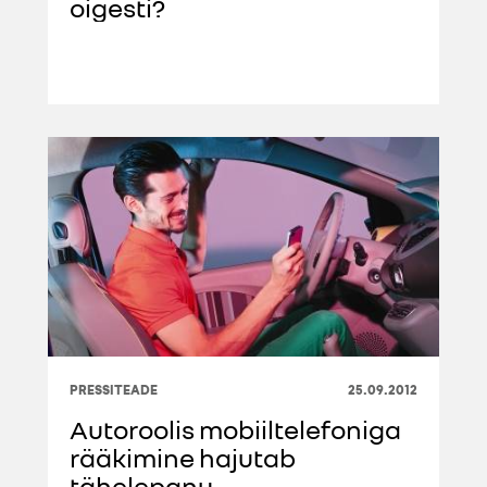
oigesti?
PRESSITEADE
25.09.2012
Autoroolis mobiiltelefoniga
rääkimine hajutab
tähelepanu