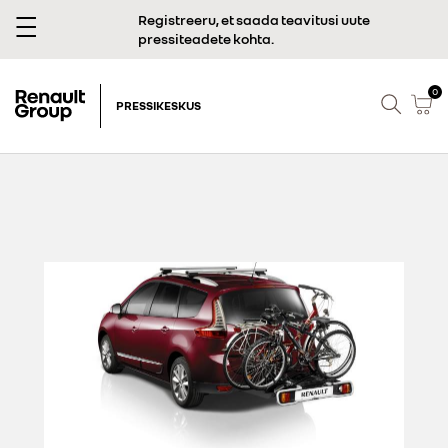
Registreeru, et saada teavitusi uute
pressiteadete kohta.
0
PRESSIKESKUS