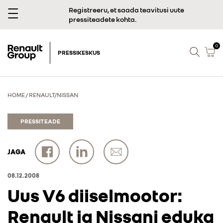
Registreeru, et saada teavitusi uute
pressiteadete kohta.
0
PRESSIKESKUS
HOME
/
RENAULT/NISSAN
PRESSITEADE
JAGA
08.12.2008
Uus V6 diiselmootor:
Renault ja Nissani eduka