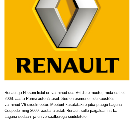
Renault ja Nissani liidul on valminud uus V6-diiselmootor, mida esitleti
2008. aasta Pariisi autonäitusel. See on esimene liidu koostöös
valminud V6-diiselmootor. Mootorit kasutatakse juba praegu Laguna
Coupedel ning 2009. aastal alustab Renault selle paigaldamist ka
Laguna sedaan- ja universaalkerega soidukitele.