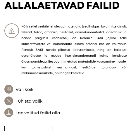
ALLALAETAVAD FAILID
Kõik sellel veebilehel olevad materjalid (sealhulgas, kuid mitte ainult:
tekstid, fotod, graafika, helifailid, animatsioonifailid, videofailid ja
nende paigutus veebilehel) on Renault SASi ja/või selle
sidusettevõtete või kolmandate isikute omand, kes on volitanud
Renault SASi nende piiratud kasutamiseks, ning on kaitstud
autoriõiguse ja muude intellektuaalomandi kohta kehtivate
õigusnormidega. Eespool nimetatud materjalide kasutamine muudel
kui toimetuslikel eesmärkidel, eelkõige turundus- või
reklaamieesmärkidel, on rangelt keelatud.
Vali kõik
Tühista valik
Lae valitud failid alla