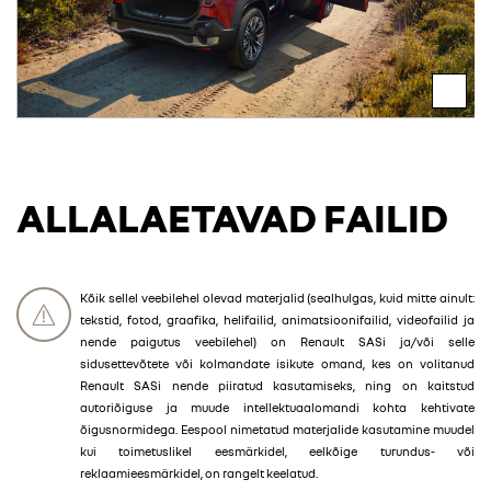
ALLALAETAVAD FAILID
Kõik sellel veebilehel olevad materjalid (sealhulgas, kuid mitte ainult:
tekstid, fotod, graafika, helifailid, animatsioonifailid, videofailid ja
nende paigutus veebilehel) on Renault SASi ja/või selle
sidusettevõtete või kolmandate isikute omand, kes on volitanud
Renault SASi nende piiratud kasutamiseks, ning on kaitstud
autoriõiguse ja muude intellektuaalomandi kohta kehtivate
õigusnormidega. Eespool nimetatud materjalide kasutamine muudel
kui toimetuslikel eesmärkidel, eelkõige turundus- või
reklaamieesmärkidel, on rangelt keelatud.