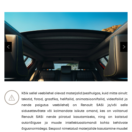
Kõik sellel veebilehel olevad materjalid (sealhulgas, kuid mitte ainult:
tekstid, fotod, graafika, helifailid, animatsioonifailid, videofailid ja
nende paigutus veebilehel) on Renault SASi ja/või selle
sidusettevõtete või kolmandate isikute omand, kes on volitanud
Renault SASi nende piiratud kasutamiseks, ning on kaitstud
autoriõiguse ja muude intellektuaalomandi kohta kehtivate
õigusnormidega. Eespool nimetatud materjalide kasutamine muudel