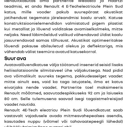
Renaultkasutas oma partnerite Webasto ja Haartzi
teadmisi, et anda Renault 4 E-Techelectricule Plein Sud
katus, mille vooder pakub suurepärast akustikat
jatihendust tegemata järeleandmisi kaalu arvelt. Katuse
konstruktsioonielemendidon valmistatud pigem plastist
kui metallist ja lõuend volditakse avamiselkolmeks, mitte
neljaks. Need läbimõeldud valikud vähendavad üldist kaalu
jasuurendavad samas tõhusust. Akustikat optimeeritakse
lõuendi paksuse abilsuletud olekus ja deflektoriga, mis
vähendab välist teemüra avatud katusekorral.
Suur ava
Avatavalõuendkatuse välja töötanud insenerid seisid lisaks
heliisolatsioonile silmitsiveel ühe väljakutsega. Nad pidid
ava võimalikult suureks tegema, pakkudesselget vaadet
mitte ainult ees, vaid ka taga istujatele, ilma et katus
eivarjaks nende vaadet. Partnerite toel maksimeeris
Renault mõõtmed, saavutadespikkuseks 92 cm ja laiuseks
80 cm. Selle tulemusena saavad isegi tagaistmelreisijad
vaadet nautida.
Renault 4E-Tech electricu Plein Sudi lõuendkatust saab
vastavalt vajadusele avada mitmesvahepealses asendis,
kasutades nuppu (võtmel või tahavaatepeegli lähedal)
võihääljuhtimist Reno avatari abil.