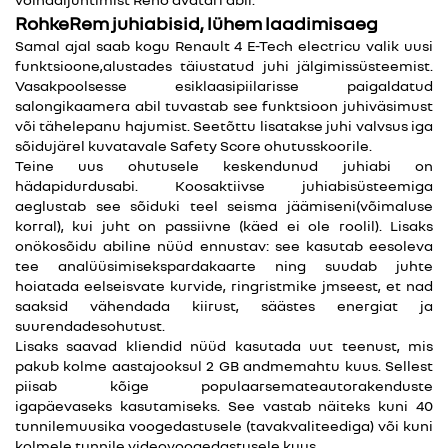
RohkeRem juhiabisid, lühem laadimisaeg
Samal ajal saab kogu Renault 4 E-Tech electricu valik uusi
funktsioone,alustades täiustatud juhi jälgimissüsteemist.
Vasakpoolsesse esiklaasipiilarisse paigaldatud
salongikaamera abil tuvastab see funktsioon juhiväsimust
või tähelepanu hajumist. Seetõttu lisatakse juhi valvsus iga
sõidujärel kuvatavale Safety Score ohutusskoorile.
Teine uus ohutusele keskendunud juhiabi on
hädapidurdusabi. Koosaktiivse juhiabisüsteemiga
aeglustab see sõiduki teel seisma jäämiseni(võimaluse
korral), kui juht on passiivne (käed ei ole roolil). Lisaks
onökosõidu abiline nüüd ennustav: see kasutab eesoleva
tee analüüsimisekspardakaarte ning suudab juhte
hoiatada eelseisvate kurvide, ringristmike jmseest, et nad
saaksid vähendada kiirust, säästes energiat ja
suurendadesohutust.
Lisaks saavad kliendid nüüd kasutada uut teenust, mis
pakub kolme aastajooksul 2 GB andmemahtu kuus. Sellest
piisab kõige populaarsemateautorakenduste
igapäevaseks kasutamiseks. See vastab näiteks kuni 40
tunnilemuusika voogedastusele (tavakvaliteediga) või kuni
kolmele tunnile videovoogedastusele kuus.