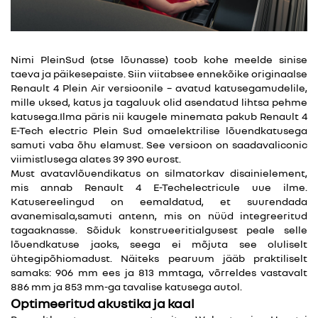
Nimi PleinSud (otse lõunasse) toob kohe meelde sinise
taeva ja päikesepaiste. Siin viitabsee ennekõike originaalse
Renault 4 Plein Air versioonile – avatud katusegamudelile,
mille uksed, katus ja tagaluuk olid asendatud lihtsa pehme
katusega.Ilma päris nii kaugele minemata pakub Renault 4
E-Tech electric Plein Sud omaelektrilise lõuendkatusega
samuti vaba õhu elamust. See versioon on saadavaliconic
viimistlusega alates 39 390 eurost.
Must avatavlõuendikatus on silmatorkav disainielement,
mis annab Renault 4 E-Techelectricule uue ilme.
Katusereelingud on eemaldatud, et suurendada
avanemisala,samuti antenn, mis on nüüd integreeritud
tagaaknasse. Sõiduk konstrueeritialgusest peale selle
lõuendkatuse jaoks, seega ei mõjuta see oluliselt
ühtegipõhiomadust. Näiteks pearuum jääb praktiliselt
samaks: 906 mm ees ja 813 mmtaga, võrreldes vastavalt
886 mm ja 853 mm-ga tavalise katusega autol.
Optimeeritud akustika ja kaal