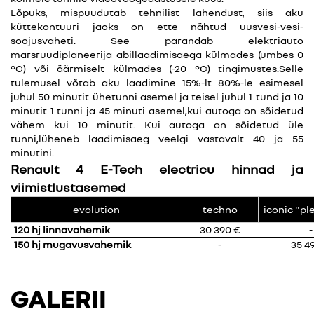
Lõpuks, mispuudutab tehnilist lahendust, siis aku
küttekontuuri jaoks on ette nähtud uusvesi-vesi-
soojusvaheti. See parandab elektriauto
marsruudiplaneerija abillaadimisaega külmades (umbes 0
°C) või äärmiselt külmades (-20 °C) tingimustes.Selle
tulemusel võtab aku laadimine 15%-lt 80%-le esimesel
juhul 50 minutit ühetunni asemel ja teisel juhul 1 tund ja 10
minutit 1 tunni ja 45 minuti asemel,kui autoga on sõidetud
vähem kui 10 minutit. Kui autoga on sõidetud üle
tunni,lüheneb laadimisaeg veelgi vastavalt 40 ja 55
minutini.
Renault 4 E-Tech electricu hinnad ja
viimistlustasemed
evolution
techno
iconic "pl
120 hj linnavahemik
30 390 €
-
150 hj mugavusvahemik
-
35 4
GALERII