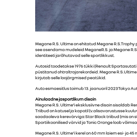
Megane R.S. Ultime on ehitatud Megane R.S.Trophy p
see asendama mudeleid MeganeR.S. ja Megane R.S. T
identiteeti jarõhutavad selle sportlikkust.
Autosid toodetakse 1976 tükki (Renault Sportasutati 1
püstitanud ohtraltrajarekordeid.
Megane R.S.Ultime o
kirjutab selle loojärgmised peatükid.
Auto esmaesitlus toimub 13. jaanuaril 2023Tokyo Aut
Ainulaadne jasportlikum disain
Megane R.S. Ultime’i eksklusiivne disain sisaldab Re
Triibud on katusel ja kapotil (v.alisavarustusse kuu
saadaoleva kerevärviga:Star Black triibud (mis on s
Sportiikoonilised värvid ja Tonic Orange loob võimsa
Megane R.S. Ultime'i kerel on 60 mm laiem esi- ja 45 