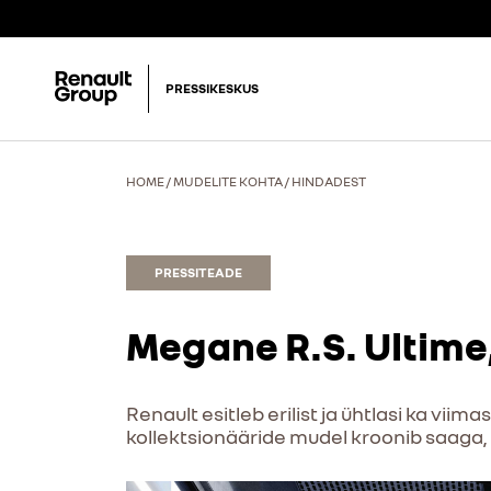
PRESSIKESKUS
HOME
/
MUDELITE KOHTA
/
HINDADEST
PRESSITEADE
Megane R.S. Ultime,
Renault esitleb erilist ja ühtlasi ka vii
kollektsionääride mudel kroonib saaga, m