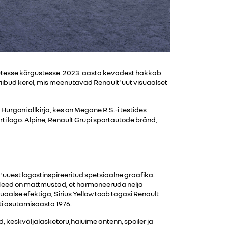
uutesse kõrgustesse. 2023. aasta kevadest hakkab
ibud kerel, mis meenutavad Renault' uut visuaalset
urgoni allkirja, kes on Megane R.S.-i testides
ti logo. Alpine, Renault Grupi sportautode bränd,
 uuest logostinspireeritud spetsiaalne graafika.
l. Need on mattmustad, et harmoneeruda nelja
alse efektiga, Sirius Yellow toob tagasi Renault
rti asutamisaasta 1976.
d, keskväljalasketoru,haiuime antenn, spoiler ja