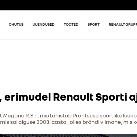
OHUTUS
UUENDUSED
TOOTED
SPORT
RENAULT GRUP
 erimudel Renault Sporti a
mast Megane R.S.-i, mis tähistab Prantsuse sportlike luuk
is sai alguse 2003. aastal, olles brändi viimane, mis 