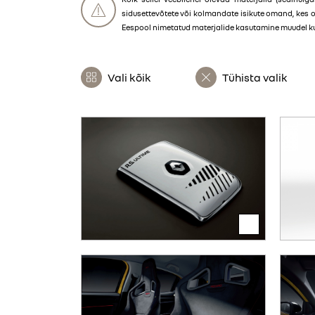
sidusettevõtete või kolmandate isikute omand, kes 
Eespool nimetatud materjalide kasutamine muudel kui 
Vali kõik
Tühista valik