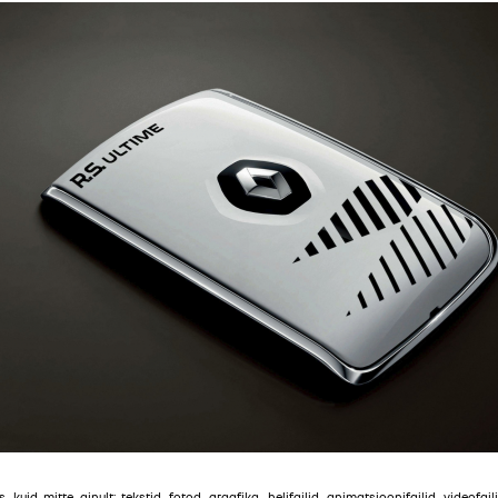
, kuid mitte ainult: tekstid, fotod, graafika, helifailid, animatsioonifailid, videof