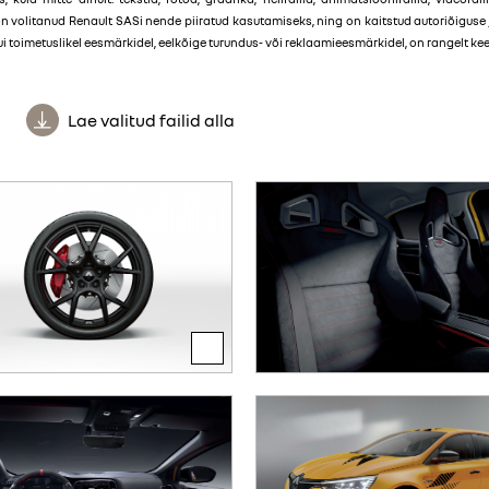
on volitanud Renault SASi nende piiratud kasutamiseks, ning on kaitstud autoriõigus
toimetuslikel eesmärkidel, eelkõige turundus- või reklaamieesmärkidel, on rangelt kee
Lae valitud failid alla