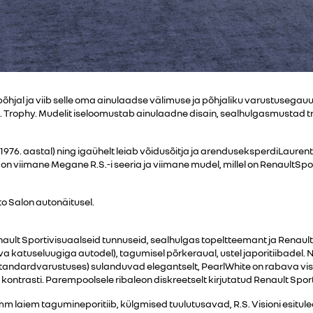
õhjal ja viib selle oma ainulaadse välimuse ja põhjaliku varustusega
rophy. Mudelit iseloomustab ainulaadne disain, sealhulgasmustad tri
976. aastal) ning igaühelt leiab võidusõitja ja arenduseksperdiLaurent H
n viimane Megane R.S.-i seeria ja viimane mudel, millel on RenaultSpor
o Salon autonäitusel.
nault Sportivisuaalseid tunnuseid, sealhulgas topeltteemant ja Renault'
luva katuseluugiga autodel), tagumisel põrkeraual, ustel japoritiibade
tandardvarustuses) sulanduvad elegantselt, PearlWhite on rabava visua
 kontrasti. Parempoolsele ribaleon diskreetselt kirjutatud Renault Spo
mm laiem tagumineporitiib, külgmised tuulutusavad, R.S. Visioni esitule