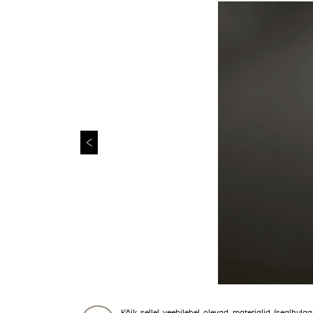
Kõik sellel veebilehel olevad materjalid (sealhulgas