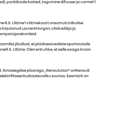
d), poritiibade katted, tagumine difuuser ja vormel-1
R.S. Ultime’i võtmekaart onsamuti triibulise
 kirjutanud LaurentHurgon, võidusõitja ja
ampsirajarekordeid.
amilist jõudlust, et jäädaesiveoliste sportautode
eR.S. Ultime. Olen eriti uhke, et selle saaga kroon
d. Strateegilise plaaniga „Renaulution“ onRenault
elektrifitseeritudtootevaliku suunas. Eesmärk on