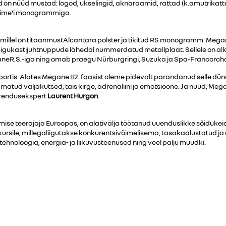
lid on nüüd mustad: logod, ukselingid, aknaraamid, rattad (k.amutrikatte
 Ultime’i monogrammiga.
llel on titaanmustAlcantara polster ja tikitud RS monogramm. Megane 
äigukastijuhtnuppude lähedal nummerdatud metallplaat. Sellele on alla
aneR.S.-iga ning omab praegu Nürburgringi, Suzuka ja Spa-Francorch
ortis. Alates Megane II2. faasist oleme pidevalt parandanud selle düna
matud väljakutsed, täis kirge, adrenaliini ja emotsioone. Ja nüüd, Megan
 arendusekspert
Laurent Hurgon
.
tmise teerajaja Euroopas, on alativälja töötanud uuenduslikke sõidukei
rsile, millegaliigutakse konkurentsivõimelisema, tasakaalustatud ja 
noloogia, energia- ja liikuvusteenused ning veel palju muudki.