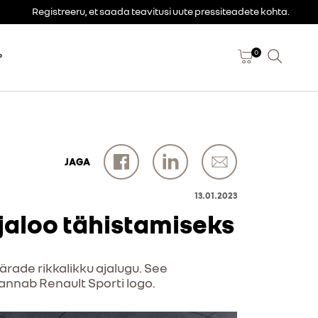
Registreeru, et saada teavitusi uute pressiteadete kohta.
0
P
JAGA
13.01.2023
jaloo tähistamiseks
pärade rikkalikku ajalugu. See
kannab Renault Sporti logo.