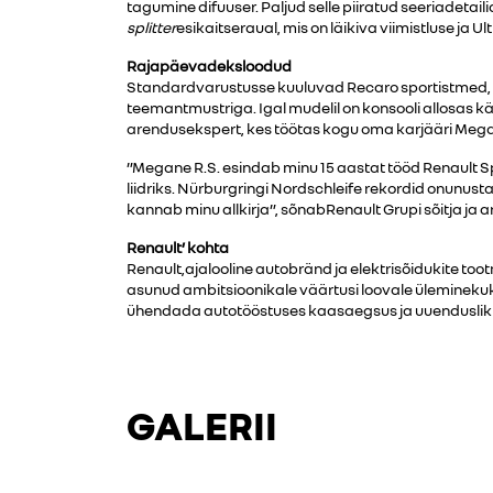
tagumine difuuser. Paljud selle piiratud seeriadetai
splitter
esikaitseraual, mis on läikiva viimistluse ja
Rajapäevadeksloodud
Standardvarustusse kuuluvad Recaro sportistmed, mi
teemantmustriga. Igal mudelil on konsooli allosas k
arendusekspert, kes töötas kogu oma karjääri Meg
”Megane R.S. esindab minu 15 aastat tööd Renault Sp
liidriks. Nürburgringi Nordschleife rekordid onunusta
kannab minu allkirja”, sõnabRenault Grupi sõitja ja
Renault’ kohta
Renault,ajalooline autobränd ja elektrisõidukite too
asunud ambitsioonikale väärtusi loovale üleminekuku
ühendada autotööstuses kaasaegsus ja uuenduslikteh
GALERII