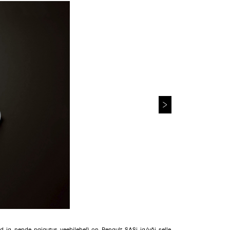
ailid ja nende paigutus veebilehel) on Renault SASi ja/või selle