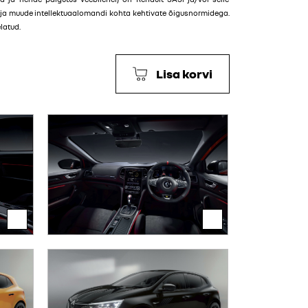
e ja muude intellektuaalomandi kohta kehtivate õigusnormidega.
latud.
Lisa korvi