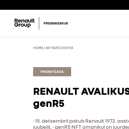
PRESSIKESKUS
HOME
/
AKTSIATE KOHTA
PRESSITEADE
RENAULT AVALIKUS
genR5
• 15. detsembril pakub Renault 1972. aas
juubelit. • genR5 NFT omanikul on juurdep