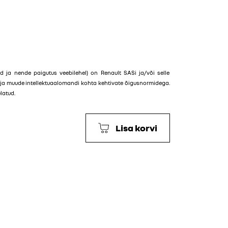
ailid ja nende paigutus veebilehel) on Renault SASi ja/või selle
e ja muude intellektuaalomandi kohta kehtivate õigusnormidega.
latud.
Lisa korvi