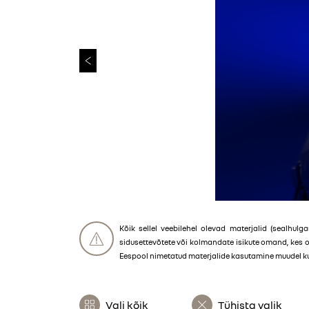
Kõik sellel veebilehel olevad materjalid (sealhulgas
sidusettevõtete või kolmandate isikute omand, kes 
Eespool nimetatud materjalide kasutamine muudel kui 
Vali kõik
Tühista valik