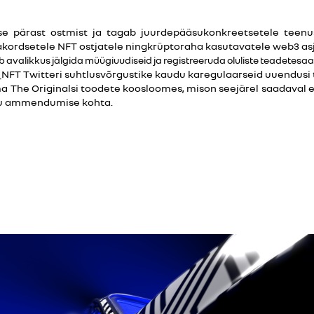
kse pärast ostmist ja tagab juurdepääsukonkreetsetele teenu
akordsetele NFT ostjatele ningkrüptoraha kasutavatele web3 as
 avalikkus jälgida müügiuudiseid ja registreeruda oluliste teadetesa
NFT Twitteri suhtlusvõrgustike kaudu karegulaarseid uuendusi 
The Originalsi toodete koosloomes, mison seejärel saadaval ek
iku ammendumise kohta.