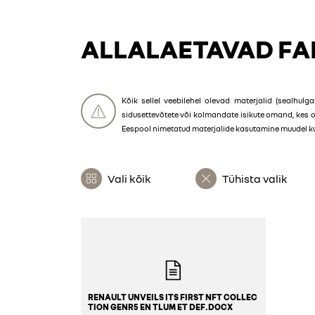
ALLALAETAVAD FAI
Kõik sellel veebilehel olevad materjalid (sealhulgas
sidusettevõtete või kolmandate isikute omand, kes 
Eespool nimetatud materjalide kasutamine muudel kui 
Vali kõik
Tühista valik
RENAULT UNVEILS ITS FIRST NFT COLLEC
TION GENR5 EN TLUM ET DEF.DOCX