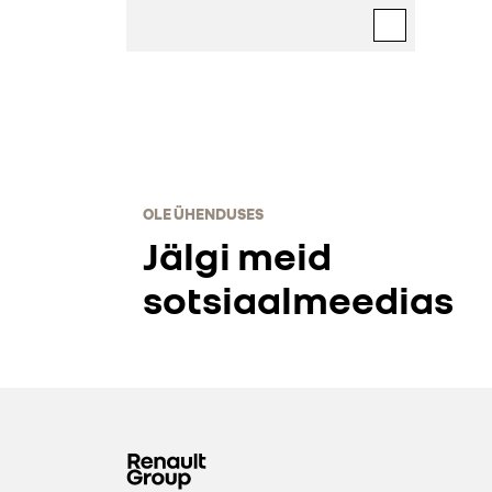
OLE ÜHENDUSES
Jälgi meid
sotsiaalmeedias