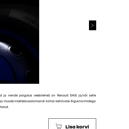
ailid ja nende paigutus veebilehel) on Renault SASi ja/või selle
e ja muude intellektuaalomandi kohta kehtivate õigusnormidega.
latud.
Lisa korvi