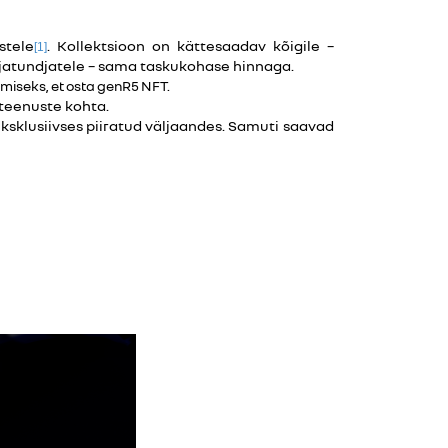
stele
. Kollektsioon on kättesaadav kõigile –
[1]
jatundjatele – sama taskukohase hinnaga.
amiseks, et osta genR5 NFT.
teenuste kohta.
sklusiivses piiratud väljaandes. Samuti saavad