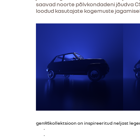
saavad noorte põlvkondadeni jõudva CSR
loodud kasutajate kogemuste jagamisek
genR5kollektsioon on inspireeritud neljast lege
·
·