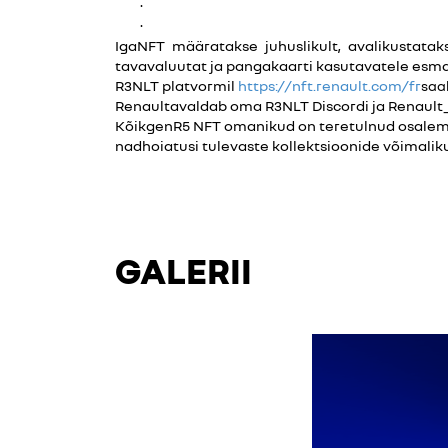
·
·
IgaNFT määratakse juhuslikult, avalikustata
tavavaluutat ja pangakaarti kasutavatele esm
R3NLT platvormil
https://nft.renault.com/fr
saab
Renaultavaldab oma R3NLT Discordi ja Renault_
KõikgenR5 NFT omanikud on teretulnud osalema 
nadhoiatusi tulevaste kollektsioonide võimal
GALERII