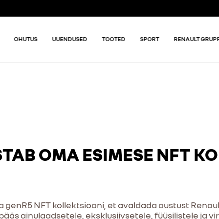
OHUTUS
UUENDUSED
TOOTED
SPORT
RENAULT GRUP
TAB OMA ESIMESE NFT KO
ta genR5 NFT kollektsiooni, et avaldada austust Renaul
ääs ainulaadsetele, eksklusiivsetele, füüsilistele ja v