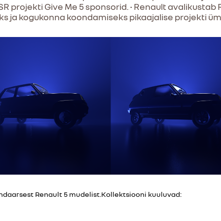
 projekti Give Me 5 sponsorid. • Renault avalikustab 
s ja kogukonna koondamiseks pikaajalise projekti üm
ndaarsest Renault 5 mudelist.Kollektsiooni kuuluvad: