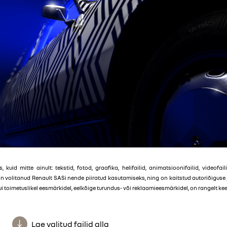
, kuid mitte ainult: tekstid, fotod, graafika, helifailid, animatsioonifailid, videof
on volitanud Renault SASi nende piiratud kasutamiseks, ning on kaitstud autoriõigus
toimetuslikel eesmärkidel, eelkõige turundus- või reklaamieesmärkidel, on rangelt kee
Lae valitud failid alla