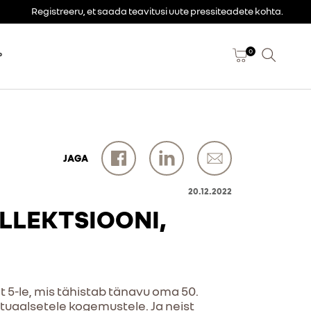
Registreeru, et saada teavitusi uute pressiteadete kohta.
0
P
JAGA
20.12.2022
LLEKTSIOONI,
t 5-le, mis tähistab tänavu oma 50.
irtuaalsetele kogemustele. Ja neist