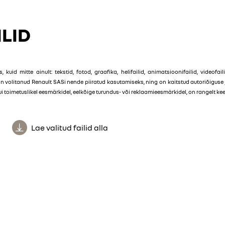
LID
, kuid mitte ainult: tekstid, fotod, graafika, helifailid, animatsioonifailid, videof
on volitanud Renault SASi nende piiratud kasutamiseks, ning on kaitstud autoriõigus
toimetuslikel eesmärkidel, eelkõige turundus- või reklaamieesmärkidel, on rangelt kee
Lae valitud failid alla