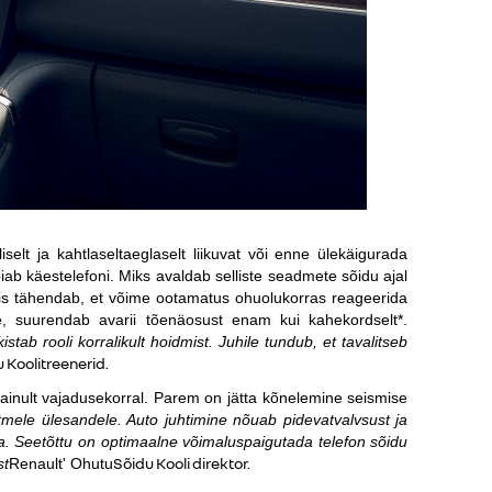
iselt ja kahtlaseltaeglaselt liikuvat või enne ülekäigurada
oiab käestelefoni. Miks avaldab selliste seadmete sõidu ajal
 mis tähendab, et võime ootamatus ohuolukorras reageerida
le, suurendab avarii tõenäosust enam kui kahekordselt*.
kistab rooli korralikult hoidmist. Juhile tundub, et tavalitseb
 Kooli
treenerid.
a ainult vajadusekorral. Parem on jätta kõnelemine seismise
itmele ülesandele. Auto juhtimine nõuab pidevatvalvsust ja
ga. Seetõttu on optimaalne võimaluspaigutada telefon sõidu
Sõidu Kooli
direktor.
st
Renault' Ohutu