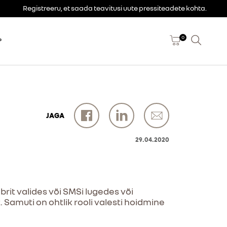
Registreeru, et saada teavitusi uute pressiteadete kohta.
0
P
JAGA
29.04.2020
brit valides või SMSi lugedes või
Samuti on ohtlik rooli valesti hoidmine