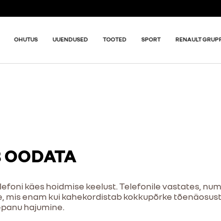
OHUTUS
UUENDUSED
TOOTED
SPORT
RENAULT GRUP
B OODATA
telefoni käes hoidmise keelust. Telefonile vastates, num
le, mis enam kui kahekordistab kokkupõrke tõenäosust. 
epanu hajumine.