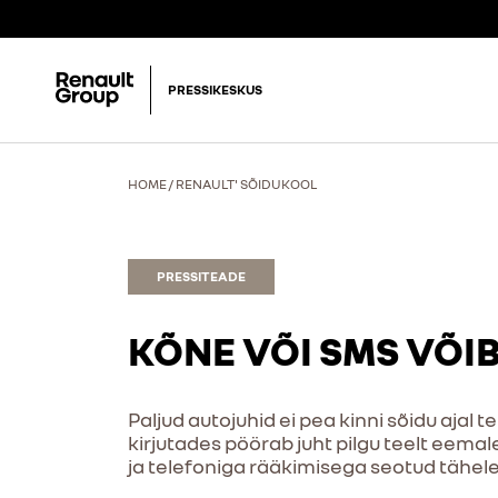
PRESSIKESKUS
HOME
/
RENAULT' SÕIDUKOOL
PRESSITEADE
KÕNE VÕI SMS VÕI
Paljud autojuhid ei pea kinni sõidu ajal 
kirjutades pöörab juht pilgu teelt eema
ja telefoniga rääkimisega seotud tähel