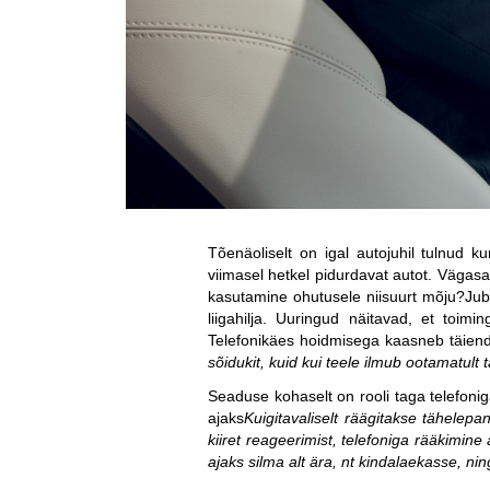
Tõenäoliselt on igal autojuhil tulnud ku
viimasel hetkel pidurdavat autot. Vägasag
kasutamine ohutusele niisuurt mõju?
Jub
liigahilja. Uuringud näitavad, et toim
Telefonikäes hoidmisega kaasneb täiend
sõidukit, kuid kui teele ilmub ootamatult 
Seaduse kohaselt on rooli taga telefonig
ajaks
Kuigitavaliselt räägitakse tähelepa
kiiret reageerimist, telefoniga rääkimi
ajaks silma alt ära, nt kindalaekasse, n