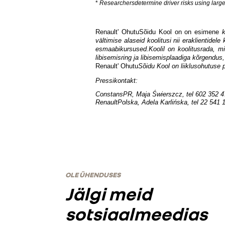
*
Researchersdetermine driver risks using large
Renault' Ohutu
Sõidu Kool on
on esimene
vältimise alaseid koolitusi nii eraklientidel
esmaabikursused.Koolil on koolitusrada, mi
libisemisring ja libisemisplaadiga kõrgendu
Renault' Ohutu
Sõidu Kool on
liiklusohutuse 
Pressikontakt:
ConstansPR, Maja Świerszcz, tel 602 352 4
RenaultPolska, Adela Karlińska, tel 22 541 
OLE ÜHENDUSES
Jälgi meid
sotsiaalmeedias