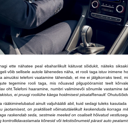
nagi ette nähatee peal ebaharilikult käituvat sõidukit, näiteks siksakil
eli võib sellisele autole lähenedes näha, et rooli taga istuv inimene h
a ainuüksi telefoni vaatamine tähendab, et me ei jälgikorraks teed,
ingute tegemine rooli taga, mis nõuavad pilgupööramist teelt kõrva
av oht.
Telefoni haaramine, numbri valiminevõi sõnumile vastamine
ta
Sõidu
takistus, ei pruugi rooliühe käega hoidmisest piisata
Renault' Ohutu
a rääkiminelubatud ainult valjuhääldi abil, kuid sedagi tuleks kasutad
nu jaotamisest, on praktiliselt võimatutäielikult keskenduda korraga m
ne aga raskendab seda, sestmeie meeled on osaliselt hõivatud vestluse
ing kontrollidavastamata kõnesid või tekstisõnumeid pärast auto peatami