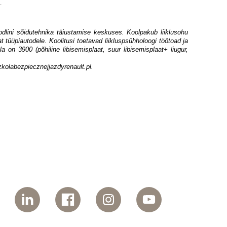
.
lini sõidutehnika täiustamise keskuses. Koolpakub liiklusohu
t tüüpiautodele. Koolitusi toetavad liikluspsühholoogi töötoad ja
dala on 3900
(põhiline libisemisplaat, suur libisemisplaat+ liugur,
kolabezpiecznejjazdyrenault.pl.