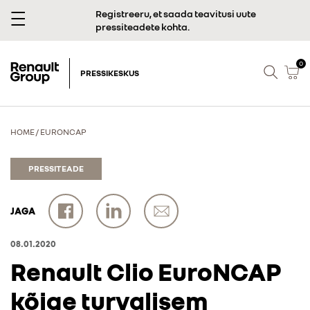
Registreeru, et saada teavitusi uute
pressiteadete kohta.
0
PRESSIKESKUS
HOME
/
EURONCAP
PRESSITEADE
JAGA
08.01.2020
Renault Clio EuroNCAP
kõige turvalisem