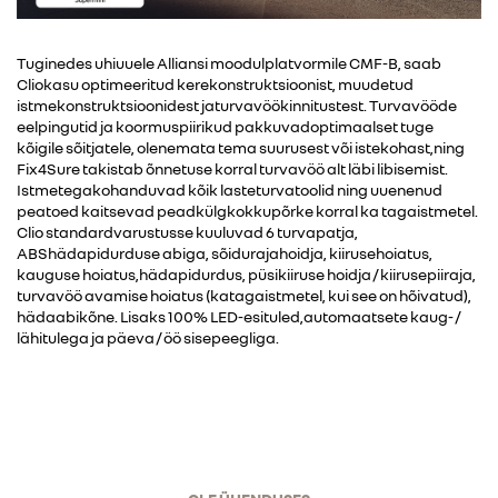
Tuginedes uhiuuele Alliansi moodulplatvormile CMF-B, saab
Cliokasu optimeeritud kerekonstruktsioonist, muudetud
istmekonstruktsioonidest jaturvavöökinnitustest. Turvavööde
eelpingutid ja koormuspiirikud pakkuvadoptimaalset tuge
kõigile sõitjatele, olenemata tema suurusest või istekohast,ning
Fix4Sure takistab õnnetuse korral turvavöö alt läbi libisemist.
Istmetegakohanduvad kõik lasteturvatoolid ning uuenenud
peatoed kaitsevad peadkülgkokkupõrke korral ka tagaistmetel.
Clio standardvarustusse kuuluvad 6 turvapatja,
ABShädapidurduse abiga, sõidurajahoidja, kiirusehoiatus,
kauguse hoiatus,hädapidurdus, püsikiiruse hoidja / kiirusepiiraja,
turvavöö avamise hoiatus (katagaistmetel, kui see on hõivatud),
hädaabikõne. Lisaks 100% LED-esituled,automaatsete kaug- /
lähitulega ja päeva / öö sisepeegliga.