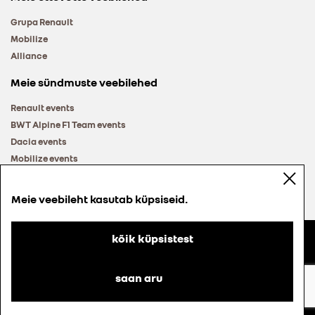
Grupa Renault
Mobilize
Alliance
Meie sündmuste veebilehed
Renault events
BWT Alpine F1 Team events
Dacia events
Mobilize events
Renault Group events
Meie veebileht kasutab küpsiseid.
kõik küpsistest
© Groupe Renault 2026
Küpsiste Poliitika
saan aru
Kasutamise Reeglid