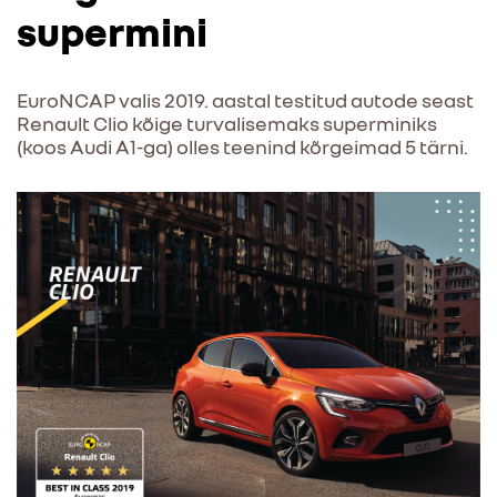
supermini
EuroNCAP valis 2019. aastal testitud autode seast
Renault Clio kõige turvalisemaks superminiks
(koos Audi A1-ga) olles teenind kõrgeimad 5 tärni.